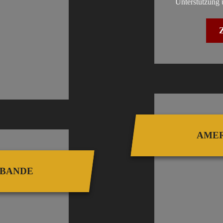
Unterstützung 
und ih
Wir sc
auf ei
Zusamm
AMER
MBANDE