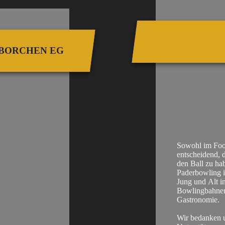
BORCHEN EG
Sowohl im Foot
entscheidend, d
Die Vo
den Ball zu ha
genoss
Paderbowling i
Region 
Jung und Alt i
Finanz
Bowlingbahnen,
Untern
Gastronomie.
Ob es 
Finanz
Wir bedanken u
geht –