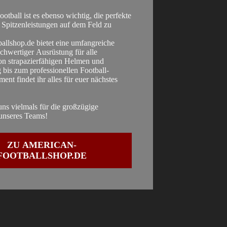
tball ist es ebenso wichtig, die perfekte
 Spitzenleistungen auf dem Feld zu
allshop.de bietet eine umfangreiche
hwertiger Ausrüstung für alle
Von strapazierfähigen Helmen und
 bis zum professionellen Football-
ent findet ihr alles für euer nächstes
ns vielmals für die großzügige
unseres Teams!
ZU AMERICAN-
FOOTBALLSHOP.DE