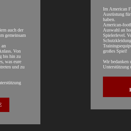
Im American Foo
Ausrüstung für
haben.
American-footb
dern auch der
Auswahl an hoc
, um gemeinsam
Spielerlevel. 
Schutzkleidung
 an
Trainingsequipm
Anlass. Von
großes Spiel!
g bis hin zu
es, was eure
Wir bedanken u
treten und zu
Unterstützung 
nterstützung
E