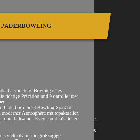
PADERBOWLING
ball als auch im Bowling ist es
ie richtige Präzision und Kontrolle über
lksbank Elsen Wewer Borchen ist eine
ben.
enschaftliche Bank, die seit vielen Jahren in der
n Paderborn bietet Bowling-Spaß für
fest verwurzelt ist. Mit ihrer breiten Palette an
n moderner Atmosphäre mit topaktuellen
dienstleistungen steht sie Privatpersonen,
 unterhaltsamen Events und köstlicher
ehmen und Vereinen als starker Partner zur Seite.
um eine persönliche Beratung, nachhaltige
lösungen oder die Unterstützung lokaler Projekte
ns vielmals für die großzügige
 die Volksbank ist immer nah an den Menschen