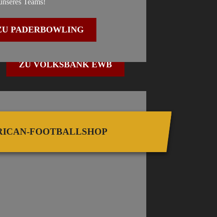
unseres Teams!
ren Bedürfnissen.
hätzen eure Unterstützung sehr und freuen uns
ne erfolgreiche und vertrauensvolle
ZU PADERBOWLING
enarbeit in der Zukunft!
ZU VOLKSBANK EWB
ICAN-FOOTBALLSHOP