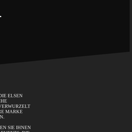
R
DIE ELSEN
CHE
 VERWURZELT
HRE MARKE
N.
N SIE IHNEN