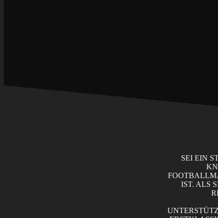
SEI EIN 
KN
FOOTBALLMA
IST. ALS
R
UNTERSTÜTZ