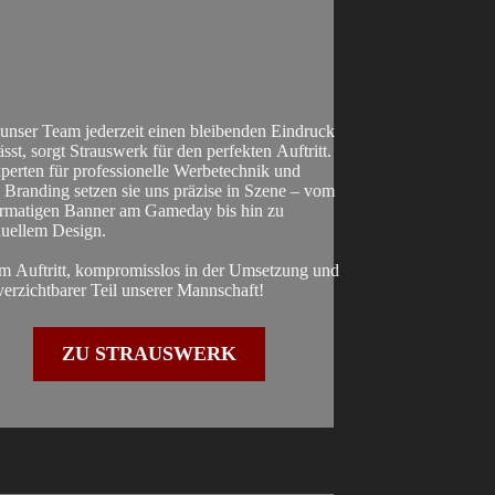
unser Team jederzeit einen bleibenden Eindruck
ässt, sorgt Strauswerk für den perfekten Auftritt.
perten für professionelle Werbetechnik und
s Branding setzen sie uns präzise in Szene – vom
rmatigen Banner am Gameday bis hin zu
duellem Design.
im Auftritt, kompromisslos in der Umsetzung und
verzichtbarer Teil unserer Mannschaft!
ZU STRAUSWERK