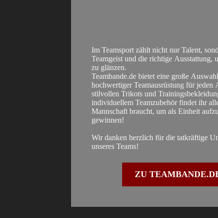
Im Teamsport zählt nicht nur Talent, son
Teamgeist und die richtige Ausstattung
zu glänzen.
Teambande.de bietet eine große Auswahl
hochwertiger Teamausrüstung für jeden 
stilvollen Trikots und Trainingsbekleidun
individuellem Teamzubehör findet ihr all
Mannschaft braucht, um als Einheit aufzu
gewinnen!
Wir danken herzlich für die tatkräftige U
unseres Teams!
ZU TEAMBANDE.D