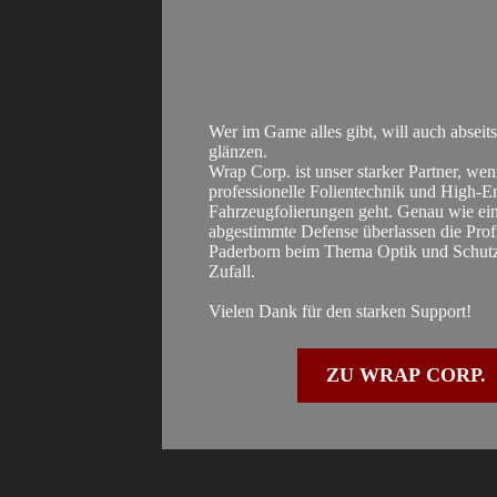
Wer im Game alles gibt, will auch abseits
glänzen.
Wrap Corp. ist unser starker Partner, we
professionelle Folientechnik und High-E
Fahrzeugfolierungen geht. Genau wie ein
abgestimmte Defense überlassen die Prof
Paderborn beim Thema Optik und Schutz
Zufall.
Vielen Dank für den starken Support!
ZU WRAP CORP.