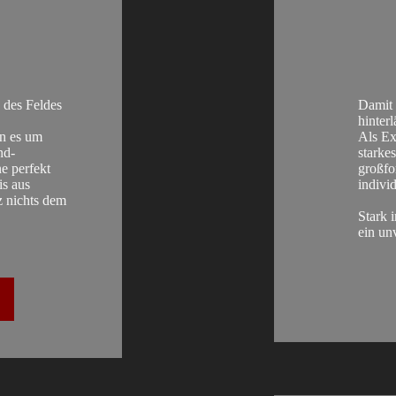
 des Feldes
Damit 
hinterl
nn es um
Als Ex
nd-
starke
e perfekt
großfo
is aus
indivi
 nichts dem
Stark 
ein un