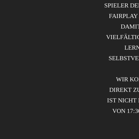
SPIELER DE
AIRPLAY 
AMIT 
IELFÄLTIG
ERNS
ELBSTVER
WIR KO
DIREKT Z
IST NICHT
VON 17: