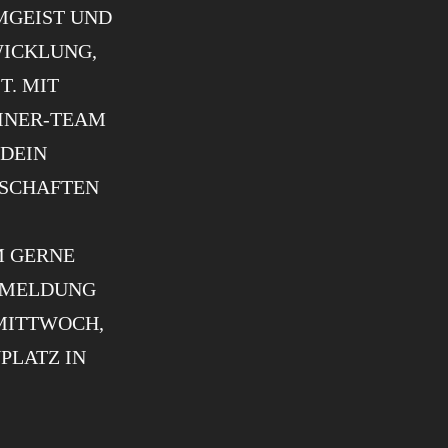
GEIST UND F
CKLUNG, D
 MIT V
NER-TEAM L
EIN S
CHAFTEN U
M GERNE
ANMELDUNG
 MITTWOCH,
PLATZ IN