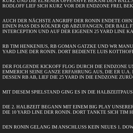
KURZ UND DIE ELSENER OFFENSIVE BEKAM DEN BALL A
RODLOFF LIEF SICH KURZ VOR DER ENDZONE FREI, BEK
AUCH DER NÄCHSTE ANGRIFF DER RONIN ENDETE OHNE
EINEN PASS DES KÖLNER QB ABZUFANGEN, DER BALL F
INTERCEPTION UND AUF DER EIGENEN 25 YARD LINE K
RB TIM HENKENIUS, RB GOMAN GATZKE UND WR MANU
ARD LINE DER RONIN. DORT BEDIENTE LUIS KOTTHOF
DER FOLGENDE KICKOFF FLOG DURCH DIE ENDZONE UND
EMMERICH SEINE GANZE ERFAHRUNG AUS, DIE ER U.A. 
DESSEN RB AB, LIEF DIE 25 YARD IN DIE ENDZONE ZUR
MIT DIESEM SPIELSTAND GING ES IN DIE HALBZEITPAUS
DIE 2. HALBZEIT BEGANN MIT EINEM BIG PLAY UNSER
DIE 10 YARD LINE DER RONIN. DORT TANKTE SICH TIM 
DEN RONIN GELANG IM ANSCHLUSS KEIN NEUES 1. DO