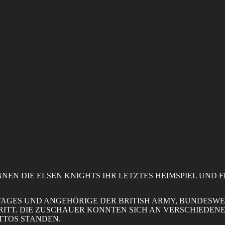
Home
Über uns
Partner
Neuigkeiten
Spielplan
Galerie
Kontakt
Impressum
NNEN DIE ELSEN KNIGHTS IHR LETZTES HEIMSPIEL UND F
LTAGES UND ANGEHÖRIGE DER BRITISH ARMY, BUNDESWE
RITT. DIE ZUSCHAUER KONNTEN SICH AN VERSCHIEDEN
TTOS STANDEN.