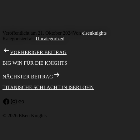
Veröffentlicht am
21. Oktober 2024
Von
elsenknights
Kategorisiert als
Uncategorized
Beitragsnavigation
VORHERIGER BEITRAG
BIG WIN FÜR DIE KNIGHTS
NÄCHSTER BEITRAG
TITANISCHE SCHLACHT IN ISERLOHN
Facebook
Instagram
Link
© 2026 Elsen Knights