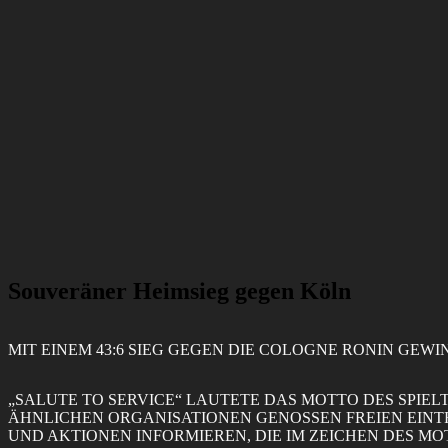
Zum
Inhalt
springen
Elsen Knights
Menü
Schließen
Souveräner Heimsieg gegen Köln
MIT EINEM 43:6 SIEG GEGEN DIE COLOGNE RONIN GEWI
„SALUTE TO SERVICE“ LAUTETE DAS MOTTO DES SPIE
ÄHNLICHEN ORGANISATIONEN GENOSSEN FREIEN EINT
UND AKTIONEN INFORMIEREN, DIE IM ZEICHEN DES MO