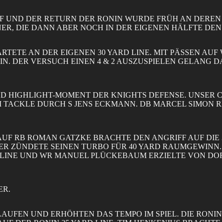
 UND DER RETURN DER RONIN WURDE FRÜH AN DEREN 15
R, DIE DANN ABER NOCH IN DER EIGENEN HÄLFTE DEN
RTETE AN DER EIGENEN 30 YARD LINE. MIT PÄSSEN A
IN. DER VERSUCH EINEN 4 & 2 AUSZUSPIELEN GELANG 
UND HIGHLIGHT-MOMENT DER KNIGHTS DEFENSE. UNSER
M TACKLE DURCH S JENS ECKMANN. DB MARCEL SIMON 
AUF RB ROMAN GATZKE BRACHTE DEN ANGRIFF AUF DIE 3
DER ZÜNDETE SEINEN TURBO FÜR 40 YARD RAUMGEWINN.
D LINE UND WR MANUEL PLÜCKEBAUM ERZIELTE VON DO
ER.
UFEN UND ERHÖHTEN DAS TEMPO IM SPIEL. DIE RONIN