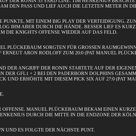
UF DER RONIN 35 YARD LINE. TIM HENKENIUS BRACHTE 
AM DEN PASS UND LIEF AUCH DIE LETZTEN METER IN DIE
 PUNKTE, MIT EINEM BIG PLAY DER VERTEIDIGUNG. Z
LOG IHM ABER DURCH DIE HÄNDE. BESSER LIEF ES KUR
AM DIE KNIGHTS OFFENSE WIEDER AUF DAS FELD.
EL PLÜCKEBAUM SORGTEN FÜR GROSSEN RAUMGEWINN UN
F ERNEUT ARON RODLOFF ZUM 20:0 (PAT MANUEL PLÜCK
 DER ANGRIFF DER RONIN STARTETE AUF DER EIGENEN 2
IN DER GFL1 + 2 BEI DEN PADERBORN DOLPHINS GESAMM
ÜCK UND ERHÖHTE MIT DIESEM PICK SIX AUF 27:0 (PAT 
E.
ER OFFENSE. MANUEL PLÜCKEBAUM BEKAM EINEN KURZE
HENKENIUS DURCH DIE MITTE IN DIE ENDZONE DER KÖLNE
WN UND ES FOLGTE DER NÄCHSTE PUNT.