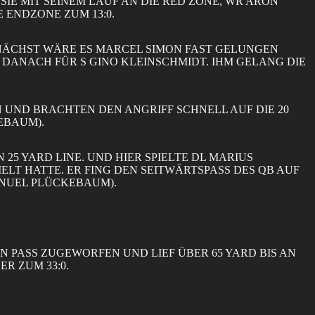
SIE MIT SEINEM LAUF AN DIE RED ZONE, WR ARON
 ENDZONE ZUM 13:0.
UNÄCHST WÄRE ES MARCEL SIMON FAST GELUNGEN
Z DANACH FÜR S GINO KLEINSCHMIDT. IHM GELANG DIE
D BRACHTEN DEN ANGRIFF SCHNELL AUF DIE 20 Y
EBAUM).
5 YARD LINE. UND HIER SPIELTE DL MARIUS
ELT HATTE. ER FING DEN SEITWÄRTSPASS DES QB AUF
MANUEL PLÜCKEBAUM).
N PASS ZUGEWORFEN UND LIEF ÜBER 65 YARD BIS AN
R ZUM 33:0.