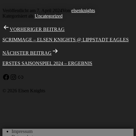
Veröffentlicht am
7. April 2024
Von
elsenknights
Kategorisiert als
Uncategorized
Beitragsnavigation
VORHERIGER BEITRAG
SCRIMMAGE – ELSEN KNIGHTS @ LIPPSTADT EAGLES
NÄCHSTER BEITRAG
ERSTES SAISONSPIEL 2024 – ERGEBNIS
Facebook
Instagram
Link
© 2026 Elsen Knights
Impressum