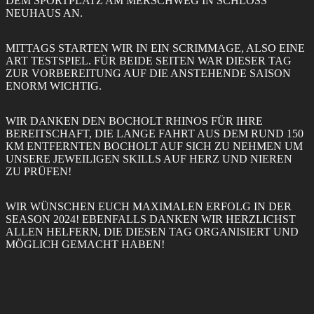
DEM SPORTPLATZ AM MERSCHWEG IN SCHLOSS N
EUHAUS AN.
Vorstand
Partner
MITTAGS STARTEN WIR IN EIN SCRIMMAGE, ALSO EINE
Neuigkeiten
ART TESTSPIEL. FÜR BEIDE SEITEN WAR DIESER TAG
Spielplan
ZUR VORBEREITUNG AUF DIE ANSTEHENDE SAISON
Galerie
ENORM WICHTIG.
Kontakt
Impressum
WIR DANKEN DEN BOCHOLT RHINOS FÜR IHRE
BEREITSCHAFT, DIE LANGE FAHRT AUS DEM RUND 150
KM ENTFERNTEN BOCHOLT AUF SICH ZU NEHMEN UM
UNSERE JEWEILIGEN SKILLS AUF HERZ UND NIEREN
ZU PRÜFEN!
WIR WÜNSCHEN EUCH MAXIMALEN ERFOLG IN DER
SEASON 2024! EBENFALLS DANKEN WIR HERZLICHST
ALLEN HELFERN, DIE DIESEN TAG ORGANISIERT UND
MÖGLICH GEMACHT HABEN!