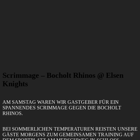
Zum
Inhalt
springen
Elsen Knights
Home
Über uns
Seniors
Scrimmage – Bocholt Rhinos @ Elsen
Knights
U16
U13
AM SAMSTAG WAREN WIR GASTGEBER FÜR EIN
SPANNENDES SCRIMMAGE GEGEN DIE BOCHOLT
U10
RHINOS.
Cheerleading
BEI SOMMERLICHEN TEMPERATUREN REISTEN UNSERE
GÄSTE MORGENS ZUM GEMEINSAMEN TRAINING AUF
Coaches & Staff – Seniors