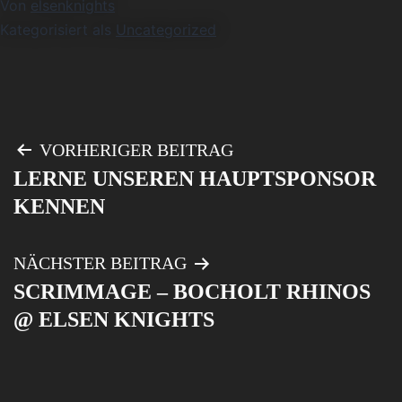
Von
elsenknights
Kategorisiert als
Uncategorized
Beitragsnavigation
VORHERIGER BEITRAG
LERNE UNSEREN HAUPTSPONSOR
KENNEN
NÄCHSTER BEITRAG
SCRIMMAGE – BOCHOLT RHINOS
@ ELSEN KNIGHTS