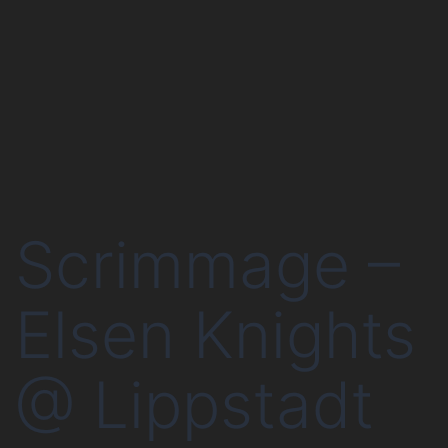
Zum
Inhalt
ELSEN
springen
KNIGHTS
Scrimmage –
Elsen Knights
@ Lippstadt